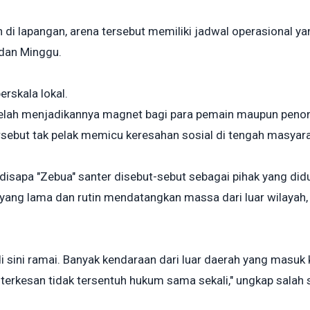
di lapangan, arena tersebut memiliki jadwal operasional ya
u dan Minggu.
erskala lokal.
elah menjadikannya magnet bagi para pemain maupun penont
ersebut tak pelak memicu keresahan sosial di tengah masyara
isapa "Zebua" santer disebut-sebut sebagai pihak yang did
 yang lama dan rutin mendatangkan massa dari luar wilayah, 
 sini ramai. Banyak kendaraan dari luar daerah yang masuk k
ni terkesan tidak tersentuh hukum sama sekali," ungkap sala