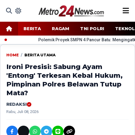
BERITA
RAGAM
TNI POLRI
TEKNOL
​Polemik Proyek SMPN 4 Pancur Batu: Mengingatkan K
HOME
/
BERITA UTAMA
Ironi Presisi: Sabung Ayam
'Entong' Terkesan Kebal Hukum,
Pimpinan Polres Belawan Tutup
Mata?
REDAKSI
Rabu, Juli 08, 2026